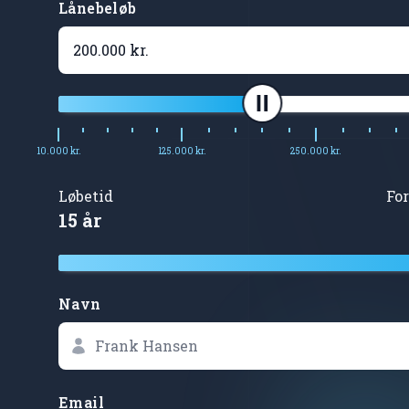
Lånebeløb
10.000 kr.
125.000 kr.
250.000 kr.
Løbetid
Fo
15 år
Navn
Email