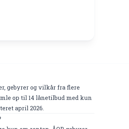
, gebyrer og vilkår fra flere
mle op til 14 lånetilbud med kun
eret april 2026.
?
kke kun om renten. ÅOP, gebyrer,