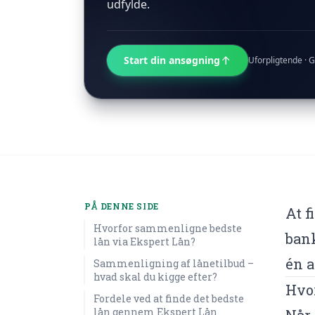
udfylde.
Start din ansøgning
Uforpligtende · G
PÅ DENNE SIDE
At f
Hvorfor sammenligne bedste
bank
lån via Ekspert Lån?
én a
Sammenligning af lånetilbud –
hvad skal du kigge efter?
Hvo
Fordele ved at finde det bedste
lån gennem Ekspert Lån
Når 