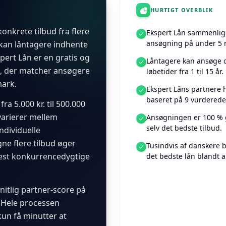
HURTIGT OVERBLIK
onkrete tilbud fra flere
Ekspert Lån sammenlign
ansøgning på under 5 m
 kan låntagere indhente
spert Lån er en gratis og
Låntagere kan ansøge om
, der matcher ansøgere
løbetider fra 1 til 15 år.
ark.
Ekspert Låns partnere 
baseret på 9 vurderede
a 5.000 kr. til 500.000
 varierer mellem
Ansøgningen er 100 % g
selv det bedste tilbud.
dividuelle
ne flere tilbud øger
Tusindvis af danskere b
mest konkurrencedygtige
det bedste lån blandt 
itlig partner-score på
. Hele processen
un få minutter at