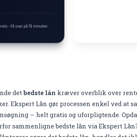
ratis · Få svar på få minutter
inde det
bedste lån
kræver overblik over renter
er. Ekspert Lån gør processen enkel ved at sa
nsøgning – helt gratis og uforpligtende. Opdat
rfor sammenligne bedste lån via Ekspert Lån
låntagere søger det bedste lån, handler det i