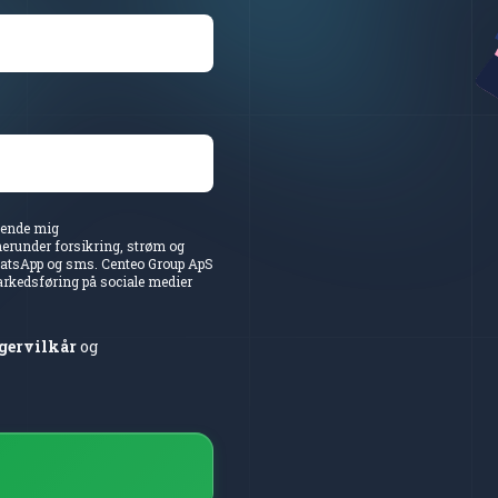
sende mig
herunder forsikring, strøm og
WhatsApp og sms. Centeo Group ApS
arkedsføring på sociale medier
gervilkår
og