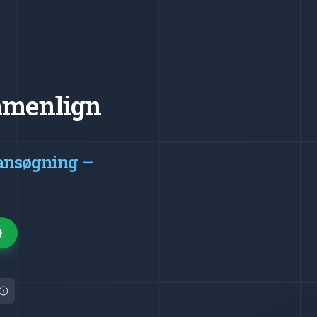
ammenlign
 ansøgning –