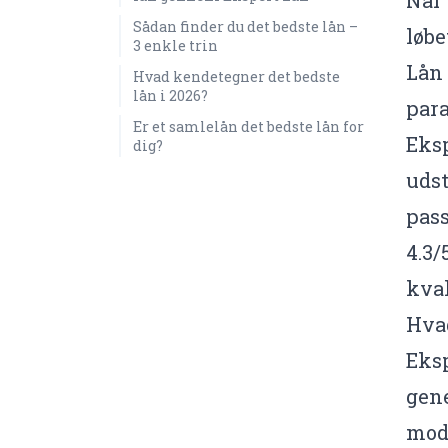
Sådan finder du det bedste lån –
løbe
3 enkle trin
Lån 
Hvad kendetegner det bedste
lån i 2026?
para
Er et samlelån det bedste lån for
Eksp
dig?
udst
pass
4.3/
kval
Hva
Eksp
gene
modt