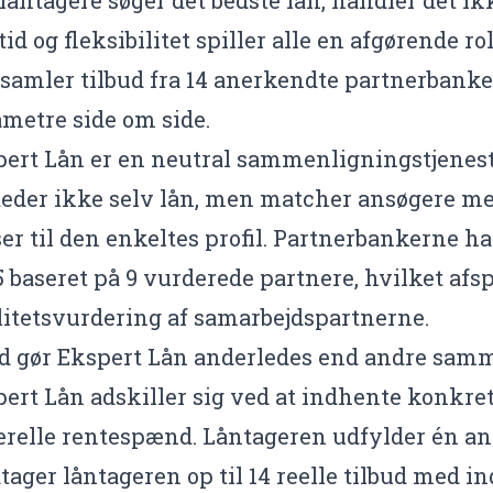
tid og fleksibilitet spiller alle en afgørende r
samler tilbud fra 14 anerkendte partnerbanker
metre side om side.
ert Lån er en neutral sammenligningstjenest
eder ikke selv lån, men matcher ansøgere me
er til den enkeltes profil. Partnerbankerne h
5 baseret på 9 vurderede partnere, hvilket afs
itetsvurdering af samarbejdspartnerne.
d gør Ekspert Lån anderledes end andre samm
ert Lån adskiller sig ved at indhente konkrete
relle rentespænd. Låntageren udfylder én ans
ager låntageren op til 14 reelle tilbud med in