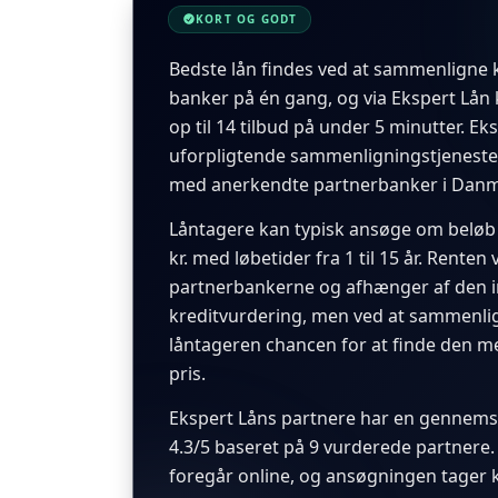
KORT OG GODT
Bedste lån findes ved at sammenligne k
banker på én gang, og via Ekspert Lån
op til 14 tilbud på under 5 minutter. Ek
uforpligtende sammenligningstjeneste
med anerkendte partnerbanker i Danm
Låntagere kan typisk ansøge om beløb fr
kr. med løbetider fra 1 til 15 år. Renten
partnerbankerne og afhænger af den in
kreditvurdering, men ved at sammenlig
låntageren chancen for at finde den 
pris.
Ekspert Låns partnere har en gennemsn
4.3/5 baseret på 9 vurderede partnere
foregår online, og ansøgningen tager k