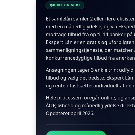
KORT OG GODT
Et samlelån samler 2 eller flere eksister
med én månedlig ydelse, og via Eksper
modtage tilbud fra op til 14 banker på 
Ekspert Lån er en gratis og uforpligte
sammenligningstjeneste, der matcher
konkurrencedygtige tilbud fra anerken
Ansøgningen tager 3 enkle trin: udfyl
tilbud og vælg det bedste. Ekspert Lån
og renten fastsættes individuelt af den
Hele processen foregår online, og an
ÅOP, løbetid og månedlig ydelse direkte
Opdateret april 2026.