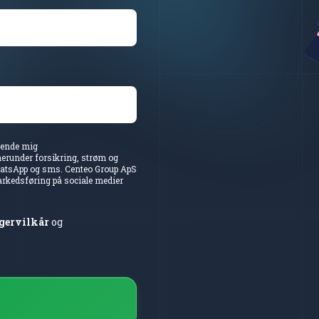
sende mig
herunder forsikring, strøm og
WhatsApp og sms. Centeo Group ApS
arkedsføring på sociale medier
gervilkår
og