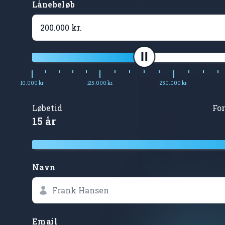
Lånebeløb
10.000 kr.
125.000 kr.
250.000 kr.
Løbetid
Fo
15 år
Navn
Email