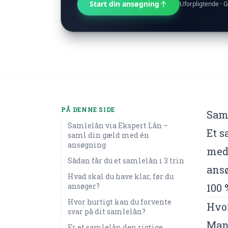
Start din ansøgning
Uforpligtende · G
PÅ DENNE SIDE
Sam
Samlelån via Ekspert Lån –
Et s
saml din gæld med én
ansøgning
med 
Sådan får du et samlelån i 3 trin
ansø
Hvad skal du have klar, før du
ansøger?
100 
Hvor hurtigt kan du forvente
Hvor
svar på dit samlelån?
Mang
Er et samlelån den rigtige