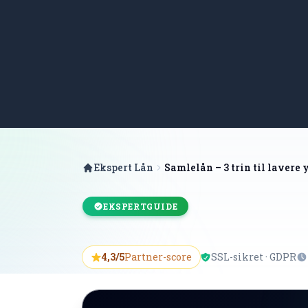
Ekspert Lån
Samlelån – 3 trin til lavere 
EKSPERTGUIDE
4,3/5
Partner-score
SSL-sikret · GDPR