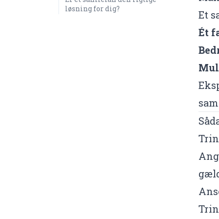
løsning for dig?
Et s
Ét f
Bed
Mul
Eksp
samm
Såda
Trin
Angi
gæld
Ansø
Trin