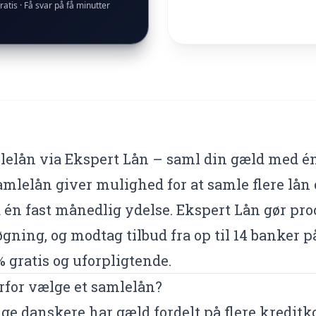
ratis · Få svar på få minutter
lelån via Ekspert Lån – saml din gæld med é
amlelån giver mulighed for at samle flere lån o
én fast månedlig ydelse. Ekspert Lån gør pro
gning, og modtag tilbud fra op til 14 banker p
% gratis og uforpligtende.
for vælge et samlelån?
e danskere har gæld fordelt på flere kreditko