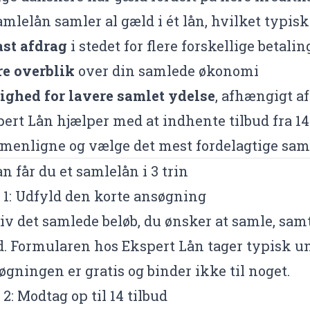
amlelån samler al gæld i ét lån, hvilket typisk
ast afdrag
i stedet for flere forskellige betal
re overblik
over din samlede økonomi
ighed for lavere samlet ydelse
, afhængigt af
ert Lån hjælper med at indhente tilbud fra 1
enligne og vælge det mest fordelagtige sam
n får du et samlelån i 3 trin
 1: Udfyld den korte ansøgning
v det samlede beløb, du ønsker at samle, sa
. Formularen hos Ekspert Lån tager typisk un
gningen er gratis og binder ikke til noget.
 2: Modtag op til 14 tilbud