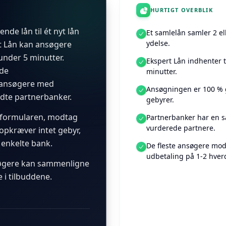
HURTIGT OVERBLIK
ende lån til ét nyt lån
Et samlelån samler 2 el
ydelse.
t Lån kan ansøgere
under 5 minutter.
Ekspert Lån indhenter t
nde
minutter.
 ansøgere med
Ansøgningen er 100 % g
dte partnerbanker.
gebyrer.
d formularen, modtag
Partnerbanker har en s
vurderede partnere.
 opkræver intet gebyr,
 enkelte bank.
De fleste ansøgere modt
udbetaling på 1-2 hver
søgere kan sammenligne
 i tilbuddene.