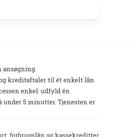
n ansøgning
g kreditaftaler til ét enkelt lån
cessen enkel: udfyld én
å under 5 minutter. Tjenesten er
rt, forbrugslån og kassekreditter.